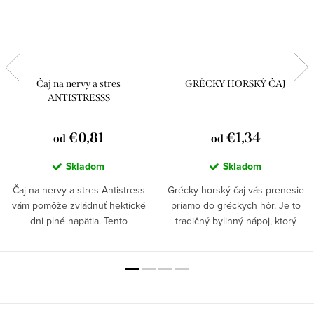
Čaj na nervy a stres
GRÉCKY HORSKÝ ČAJ
ANTISTRESSS
€0,81
€1,34
od
od
Skladom
Skladom
Čaj na nervy a stres Antistress
Grécky horský čaj vás prenesie
vám pomôže zvládnuť hektické
priamo do gréckych hôr. Je to
dni plné napätia. Tento
tradičný bylinný nápoj, ktorý
antistresový čaj obsahuje
osvieži telo aj myseľ. Objavte silu
ľubovník bodkovaný, ktorý účinne
prírody v gréckom horskom čaji.
upokojí vašu myseľ.