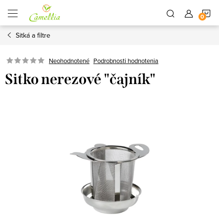
Prejsť
N
na
obsah
Sitká a filtre
K
Neohodnotené
Podrobnosti hodnotenia
Sitko nerezové "čajník"