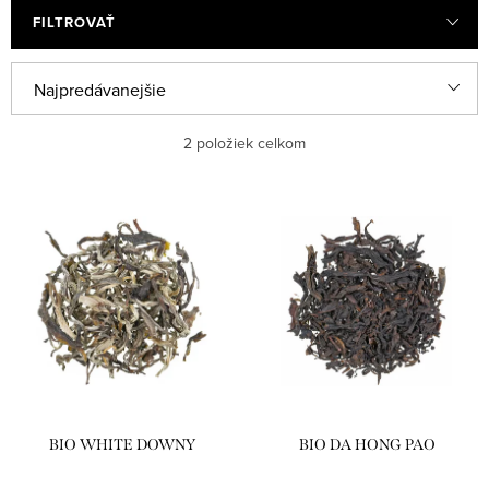
FILTROVAŤ
V
R
Najpredávanejšie
ý
a
Najlacnejšie
2
položiek celkom
p
d
i
e
Najdrahšie
s
n
Abecedne
p
i
r
e
o
p
d
r
u
o
k
d
BIO WHITE DOWNY
BIO DA HONG PAO
t
u