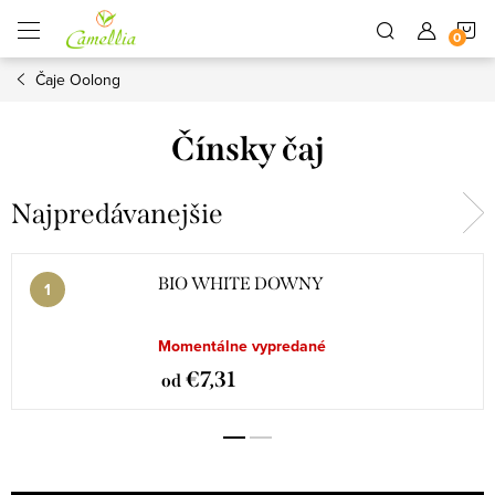
Prejsť
N
na
obsah
Čaje Oolong
K
Čínsky čaj
Najpredávanejšie
BIO WHITE DOWNY
Momentálne vypredané
€7,31
od