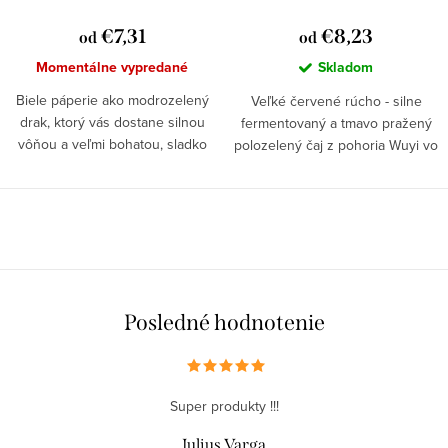
o
k
€7,31
€8,23
od
od
v
t
Momentálne vypredané
Skladom
o
Biele páperie ako modrozelený
Veľké červené rúcho - silne
v
drak, ktorý vás dostane silnou
fermentovaný a tmavo pražený
vôňou a veľmi bohatou, sladko
polozelený čaj z pohoria Wuyi vo
natrpklou a dlho doznievajúcou
Fujiane
chuťou
O
v
l
á
Posledné hodnotenie
d
a
c
Super produkty !!!
i
e
Julius Varga