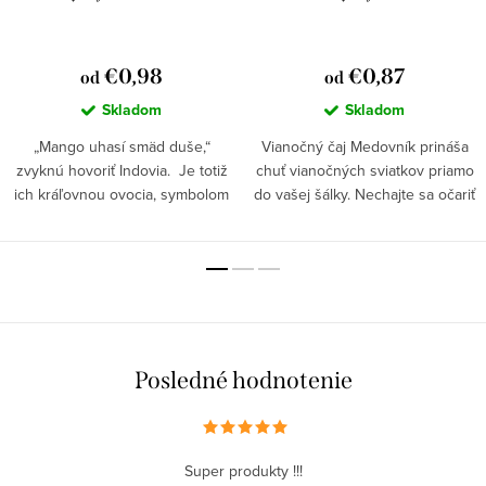
€0,98
€0,87
od
od
Skladom
Skladom
„Mango uhasí smäd duše,“
Vianočný čaj Medovník prináša
zvyknú hovoriť Indovia. Je totiž
chuť vianočných sviatkov priamo
ich kráľovnou ovocia, symbolom
do vašej šálky. Nechajte sa očariť
plodnosti a múdrosti.
touto špeciálnou vianočnou
zmesou vianočného čaju.
Posledné hodnotenie
Super produkty !!!