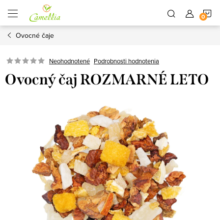
Prejsť
N
na
obsah
Ovocné čaje
K
Neohodnotené
Podrobnosti hodnotenia
Ovocný čaj ROZMARNÉ LETO