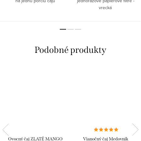
na jednu porciu čaju
jednorazové papierové filtre -
vrecká
Ovocný čaj ZLATÉ MANGO
Vianočný čaj Medovník