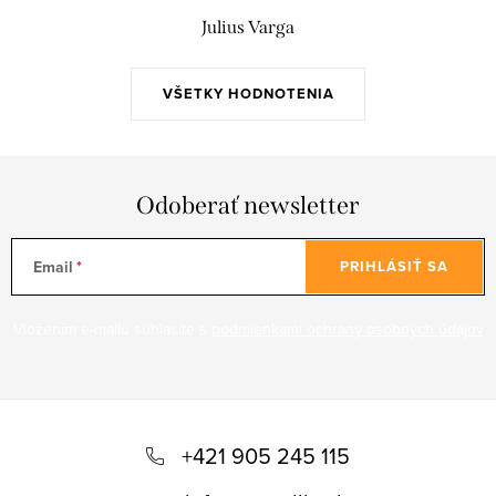
Julius Varga
VŠETKY HODNOTENIA
Odoberať newsletter
Email
PRIHLÁSIŤ SA
Vložením e-mailu súhlasíte s
podmienkami ochrany osobných údajov
Z
á
+421 905 245 115
p