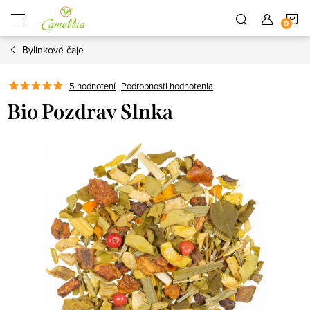
Prejsť
N
na
obsah
Bylinkové čaje
K
5 hodnotení
Podrobnosti hodnotenia
Bio Pozdrav Slnka