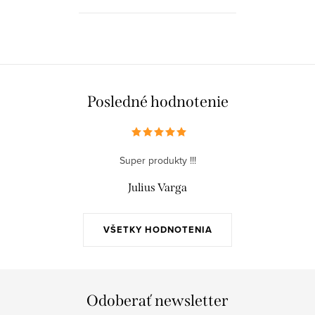
ľubovník bodkovaný, ktorý účinne
upokojí vašu myseľ.
Posledné hodnotenie
Super produkty !!!
Julius Varga
VŠETKY HODNOTENIA
Odoberať newsletter