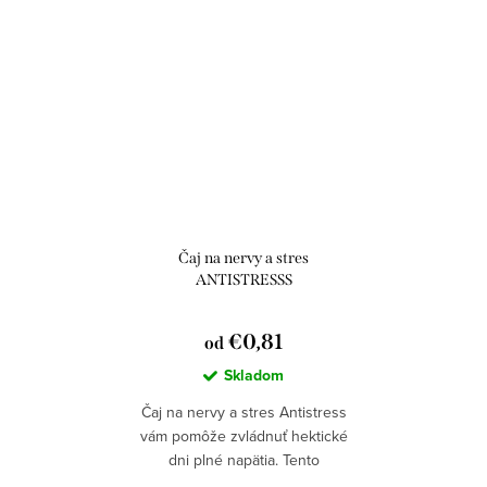
Čaj na nervy a stres
ANTISTRESSS
€0,81
od
Skladom
Čaj na nervy a stres Antistress
vám pomôže zvládnuť hektické
dni plné napätia. Tento
antistresový čaj obsahuje