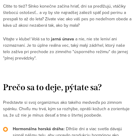
Cítite to tiež? Slnko konečne začína hriať, dni sa predlžujú, vtáčiky
štebocú ostošesť... a vy by ste najradšej zaliezli späť pod perinu a
prespali to až do leta? Zívate viac ako váš pes po nedeľnom obede a
káva už akosi nezaberá tak, ako by mala?
Vitajte v klube! Volá sa to
jarná únava
a nie, nie ste leniví ani
rozmaznaní. Je to úplne reálna vec, taký malý zádrhel, ktorý naše
telo zažíva pri prechode zo zimného "úsporného režimu" do jarnej
"plnej prevádzky".
Prečo sa to deje, pýtate sa?
Predstavte si svoj organizmus ako takého medveďa po zimnom
spánku. Chvíľu mu trvá, kým sa rozhýbe, opráši kožuch a zorientuje
sa, že už nie je mínus desať a tma o štvrtej poobede.
Hormonálna horská dráha:
Dlhšie dni a viac svetla dávajú
signál nášmu telu, aby upravilo produkciu hormónov ako