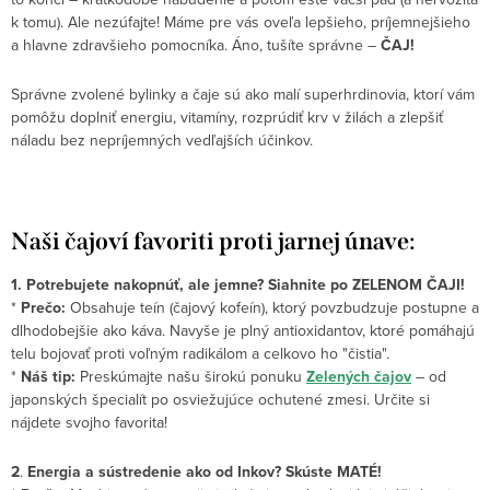
k tomu). Ale nezúfajte! Máme pre vás oveľa lepšieho, príjemnejšieho
a hlavne zdravšieho pomocníka. Áno, tušíte správne –
ČAJ!
Správne zvolené bylinky a čaje sú ako malí superhrdinovia, ktorí vám
pomôžu doplniť energiu, vitamíny, rozprúdiť krv v žilách a zlepšiť
náladu bez nepríjemných vedľajších účinkov.
Naši čajoví favoriti proti jarnej únave:
1. Potrebujete nakopnúť, ale jemne? Siahnite po ZELENOM ČAJI!
*
Prečo:
Obsahuje teín (čajový kofeín), ktorý povzbudzuje postupne a
dlhodobejšie ako káva. Navyše je plný antioxidantov, ktoré pomáhajú
telu bojovať proti voľným radikálom a celkovo ho "čistia".
*
Náš tip:
Preskúmajte našu širokú ponuku
Zelených čajov
– od
japonských špecialít po osviežujúce ochutené zmesi. Určite si
nájdete svojho favorita!
2
.
Energia a sústredenie ako od Inkov? Skúste MATÉ!