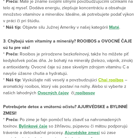
*
Prečo:
Maté je známe svojimi silnými povzbudzujúcimi účinkami na
telo aj myseľ. Dodáva energiu, zlepšuje koncentráciu a obsahuje
množstvo vitamínov a minerálov. Ideálne, ak potrebujete podať výkon
v práci či pri štúdiu.
*
Náš tip:
Objavte silu Južnej Ameriky v našej kategórii
Maté
.
3
.
Chýbajú vám vitamíny a minerály? ROOIBOS a OVOCNÉ ČAJE
sú tu pre vás!
*
Prečo:
Rooibos je prirodzene bezkofeínový, takže ho môžete piť
kedykoľvek počas dňa. Je bohatý na minerály (železo, vápnik, zinok)
a antioxidanty. Ovocné čaje sú zase skvelým zdrojom vitamínu C a
navyše úžasne chutia a hydratujú.
*
Náš tip:
Vyskúšajte náš veselý a povzbudzujúci
Chai rooibos
–
aromatický rooibos, ktorý vás postaví na nohy. Alebo si vyberte z
našich lahodných
Ovocných čajov
či
rooibosov
Potrebujete detox a vnútornú očistu? AJURVÉDSKE a BYLINNÉ
ZMESI!
*
Prečo:
Po zime je fajn pomôcť telu zbaviť sa nahromadených
toxínov.
Bylinkové čaje
so žihľavou, púpavou či mätou podporujú
trávenie a detoxikačné procesy.
Ajurvédske zmesi
sú zase