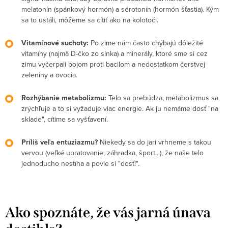
melatonín (spánkový hormón) a sérotonín (hormón šťastia). Kým
sa to ustáli, môžeme sa cítiť ako na kolotoči.
Vitamínové suchoty:
Po zime nám často chýbajú dôležité
vitamíny (najmä D-čko zo slnka) a minerály, ktoré sme si cez
zimu vyčerpali bojom proti bacilom a nedostatkom čerstvej
zeleniny a ovocia.
Rozhýbanie metabolizmu:
Telo sa prebúdza, metabolizmus sa
zrýchľuje a to si vyžaduje viac energie. Ak ju nemáme dosť "na
sklade", cítime sa vyšťavení.
Príliš veľa entuziazmu?
Niekedy sa do jari vrhneme s takou
vervou (veľké upratovanie, záhradka, šport...), že naše telo
jednoducho nestíha a povie si "dosť!".
Ako spoznáte, že vás jarná únava