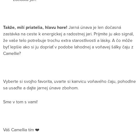
Takže, milí priatelia, hlavu hore!
Jarná únava je len dočasná
zastávka na ceste k energickej a radostnej jari. Prijmite ju ako signál,
že vaše telo potrebuje trochu extra starostlivosti a lásky. A čo môže
byť lepšie ako si ju dopriať v podobe lahodnej a voňavej šálky čaju z
Camellie?
Vyberte si svojho favorita, uvarte si kanvicu voňavého čaju, pohodlne
sa usaďte a dajte jarnej únave zbohom.
Sme v tom s vami!
Váš Camellia tím
❤️