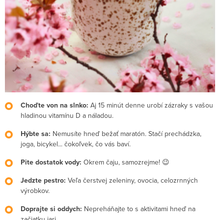
Choďte von na slnko:
Aj 15 minút denne urobí zázraky s vašou
hladinou vitamínu D a náladou.
Hýbte sa:
Nemusíte hneď bežať maratón. Stačí prechádzka,
joga, bicykel... čokoľvek, čo vás baví.
Pite dostatok vody:
Okrem čaju, samozrejme!
😉
Jedzte pestro:
Veľa čerstvej zeleniny, ovocia, celozrnných
výrobkov.
Doprajte si oddych:
Nepreháňajte to s aktivitami hneď na
začiatku jari.