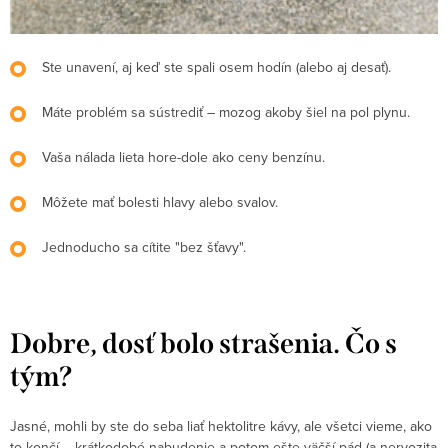
Ste unavení, aj keď ste spali osem hodín (alebo aj desať).
Máte problém sa sústrediť – mozog akoby šiel na pol plynu.
Vaša nálada lieta hore-dole ako ceny benzínu.
Môžete mať bolesti hlavy alebo svalov.
Jednoducho sa cítite "bez šťavy".
Dobre, dosť bolo strašenia. Čo s
tým?
Jasné, mohli by ste do seba liať hektolitre kávy, ale všetci vieme, ako
to končí – krátkodobé nabudenie a potom ešte väčší pád (a nervozita