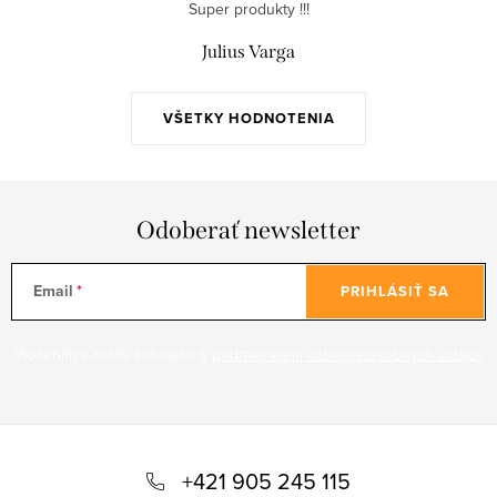
Super produkty !!!
Julius Varga
VŠETKY HODNOTENIA
Odoberať newsletter
Email
PRIHLÁSIŤ SA
Vložením e-mailu súhlasíte s
podmienkami ochrany osobných údajov
Z
á
+421 905 245 115