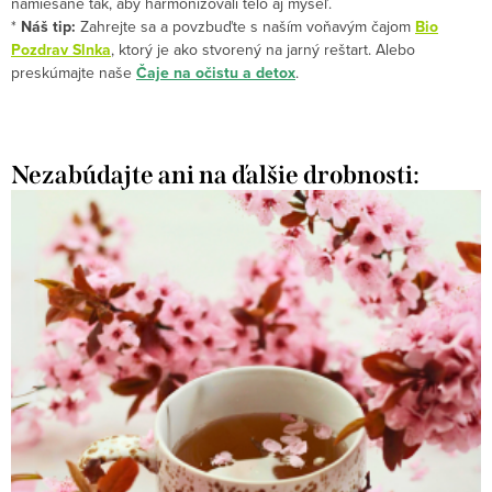
namiešané tak, aby harmonizovali telo aj myseľ.
*
Náš tip:
Zahrejte sa a povzbuďte s naším voňavým čajom
Bio
Pozdrav Slnka
, ktorý je ako stvorený na jarný reštart. Alebo
preskúmajte naše
Čaje na očistu a detox
.
Nezabúdajte ani na ďalšie drobnosti: