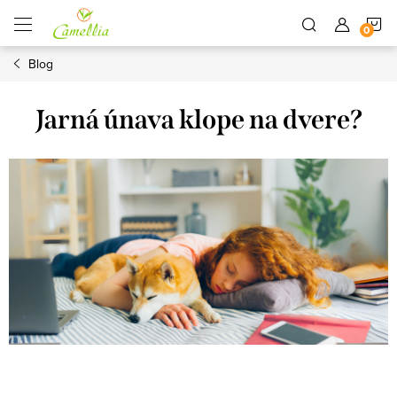
Prejsť
N
na
obsah
Blog
K
Jarná únava klope na dvere?