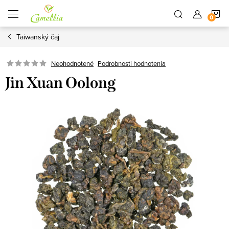
Prejsť
N
na
obsah
Taiwanský čaj
K
Neohodnotené
Podrobnosti hodnotenia
Jin Xuan Oolong