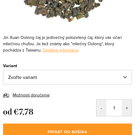
Jin Xuan Oolong čaj je jedinečný polozelený čaj, ktorý vás očarí
mliečnou chuťou. Je tiež známy ako "mliečny Oolong", ktorý
pochádza z Taiwanu.
Detailné informácie
Variant
Možnosti doručenia
od
€7,78
Jednotková
cena:
PRIDAŤ DO KOŠÍKA