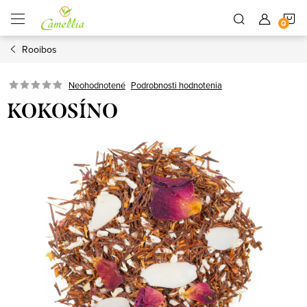
Prejsť
N
na
obsah
Rooibos
K
Neohodnotené
Podrobnosti hodnotenia
KOKOSÍNO