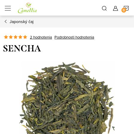
Prejsť
N
na
obsah
Japonský čaj
K
2 hodnotenia
Podrobnosti hodnotenia
SENCHA