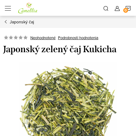
Prejsť
N
na
obsah
Japonský čaj
K
Neohodnotené
Podrobnosti hodnotenia
Japonský zelený čaj Kukicha